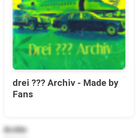
drei ??? Archiv - Made by
Fans
Archiv