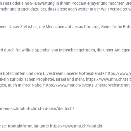
rz oder eine 5-️-Bewertung in Ihrem Podcast-Player und möchten Sie 
ehr und tragen dazu bei, dass diese noch weiter in der Welt verbreitet w
erk. Unser Ziel ist es, die Menschen auf Jesus Christus, Seine frohe Bo
d durch freiwillige Spenden von Menschen getragen, die unser Anliegen 
tschaften und dem Livestream unserer Gottesdienste https://www.yo
ikeln zur biblischen Prophetie, Israel und mehr: https://www.mnr.ch/zeit
n, auch in Ihrer Nähe: https://www.mnr.ch/events Unsere Website mit n
-es-sich-lohnt-christ-zu-sein/deutsch/
 unser Kontaktformular unter https://www.mnr.ch/kontakt