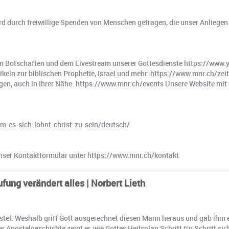
d durch freiwillige Spenden von Menschen getragen, die unser Anliegen 
tschaften und dem Livestream unserer Gottesdienste https://www.yo
ikeln zur biblischen Prophetie, Israel und mehr: https://www.mnr.ch/zeit
n, auch in Ihrer Nähe: https://www.mnr.ch/events Unsere Website mit n
-es-sich-lohnt-christ-zu-sein/deutsch/
 unser Kontaktformular unter https://www.mnr.ch/kontakt
fung verändert alles | Norbert Lieth
el. Weshalb griff Gott ausgerechnet diesen Mann heraus und gab ihm ei
Apostelgeschichte zeigt er, wie Gottes Heilsplan Schritt für Schritt si