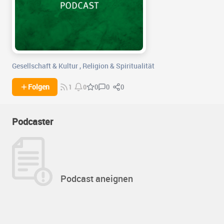
Gesellschaft & Kultur
,
Religion & Spiritualität
0
0
Folgen
0
1
0
Podcaster
Podcast aneignen