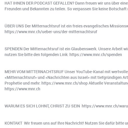
HAT IHNEN DER PODCAST GEFALLEN? Dann freuen wir uns über einen He
Freunden und Bekannten zu teilen. So verpassen Sie keine Botschaft m
ÜBER UNS️ Der Mitternachtsruf ist ein freies evangelisches Missionsw
https://www.mnr.ch/ueber-uns/der-mitternachtsruf
SPENDEN Der Mitternachtsruf ist ein Glaubenswerk. Unsere Arbeit wir
nutzen Sie bitte den folgenden Link: https://www.mnr.ch/spenden
MEHR VOM MITTERNACHTSRUF Unser YouTube-Kanal mit wertvollen Bo
«Mitternachtsruf» und «Nachrichten aus Israel» mit tiefgründigen Art
Prophetie und mehr: https://www.mnr.ch/shop Aktuelle Veranstaltunge
https://www.mnr.ch
WARUM ES SICH LOHNT, CHRIST ZU SEIN ️ https://www.mnr.ch/warum
KONTAKT ️ Wir freuen uns auf Ihre Nachricht! Nutzen Sie dafür bitte