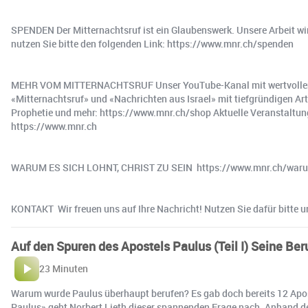
SPENDEN Der Mitternachtsruf ist ein Glaubenswerk. Unsere Arbeit wir
nutzen Sie bitte den folgenden Link: https://www.mnr.ch/spenden
MEHR VOM MITTERNACHTSRUF Unser YouTube-Kanal mit wertvollen Bo
«Mitternachtsruf» und «Nachrichten aus Israel» mit tiefgründigen Art
Prophetie und mehr: https://www.mnr.ch/shop Aktuelle Veranstaltunge
https://www.mnr.ch
WARUM ES SICH LOHNT, CHRIST ZU SEIN ️ https://www.mnr.ch/warum
KONTAKT ️ Wir freuen uns auf Ihre Nachricht! Nutzen Sie dafür bitte
Auf den Spuren des Apostels Paulus (Teil I) Seine Beru
23 Minuten
Warum wurde Paulus überhaupt berufen? Es gab doch bereits 12 Apost
Paulus» geht Norbert Lieth dieser spannenden Frage nach. Anhand der 