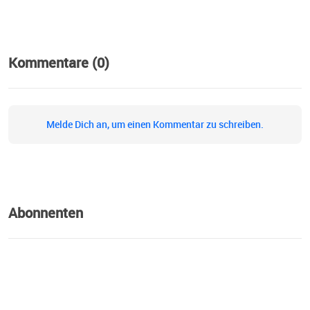
von den reellen Unterhaltungen von zwei Top-Verdienern
inspirieren und ermutigen, um dein volles Potenzial
auszuschöpfen und deine Ziele zu erreichen. Also, worauf
wartest du noch? Klicke jetzt auf Play und lass dich von
Kommentare (0)
Philip und Sebastian auf deinem Weg zum Erfolg
begleiten!
Melde Dich an, um einen Kommentar zu schreiben.
Abonnenten