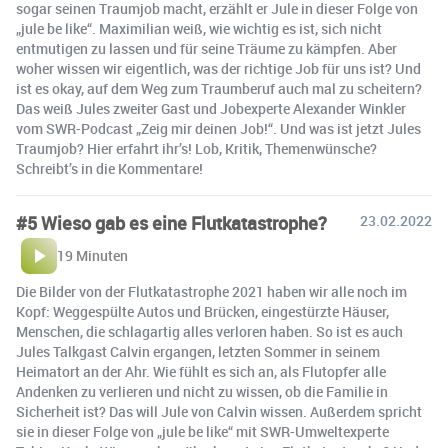
sogar seinen Traumjob macht, erzählt er Jule in dieser Folge von
„jule be like“. Maximilian weiß, wie wichtig es ist, sich nicht
entmutigen zu lassen und für seine Träume zu kämpfen. Aber
woher wissen wir eigentlich, was der richtige Job für uns ist? Und
ist es okay, auf dem Weg zum Traumberuf auch mal zu scheitern?
Das weiß Jules zweiter Gast und Jobexperte Alexander Winkler
vom SWR-Podcast „Zeig mir deinen Job!“. Und was ist jetzt Jules
Traumjob? Hier erfahrt ihr’s! Lob, Kritik, Themenwünsche?
Schreibt’s in die Kommentare!
#5 Wieso gab es eine Flutkatastrophe?
23.02.2022
19 Minuten
Die Bilder von der Flutkatastrophe 2021 haben wir alle noch im
Kopf: Weggespülte Autos und Brücken, eingestürzte Häuser,
Menschen, die schlagartig alles verloren haben. So ist es auch
Jules Talkgast Calvin ergangen, letzten Sommer in seinem
Heimatort an der Ahr. Wie fühlt es sich an, als Flutopfer alle
Andenken zu verlieren und nicht zu wissen, ob die Familie in
Sicherheit ist? Das will Jule von Calvin wissen. Außerdem spricht
sie in dieser Folge von „jule be like“ mit SWR-Umweltexperte