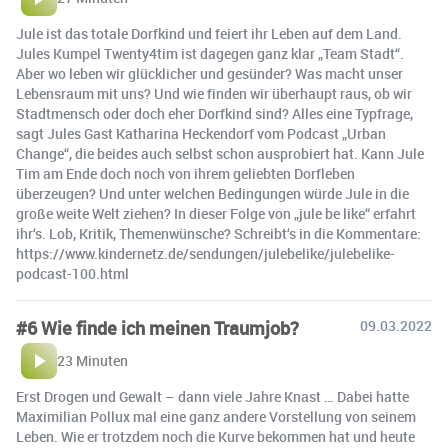
Jule ist das totale Dorfkind und feiert ihr Leben auf dem Land.
Jules Kumpel Twenty4tim ist dagegen ganz klar „Team Stadt“.
Aber wo leben wir glücklicher und gesünder? Was macht unser
Lebensraum mit uns? Und wie finden wir überhaupt raus, ob wir
Stadtmensch oder doch eher Dorfkind sind? Alles eine Typfrage,
sagt Jules Gast Katharina Heckendorf vom Podcast „Urban
Change“, die beides auch selbst schon ausprobiert hat. Kann Jule
Tim am Ende doch noch von ihrem geliebten Dorfleben
überzeugen? Und unter welchen Bedingungen würde Jule in die
große weite Welt ziehen? In dieser Folge von „jule be like“ erfahrt
ihr‘s. Lob, Kritik, Themenwünsche? Schreibt‘s in die Kommentare:
https://www.kindernetz.de/sendungen/julebelike/julebelike-
podcast-100.html
#6 Wie finde ich meinen Traumjob?
09.03.2022
23 Minuten
Erst Drogen und Gewalt – dann viele Jahre Knast … Dabei hatte
Maximilian Pollux mal eine ganz andere Vorstellung von seinem
Leben. Wie er trotzdem noch die Kurve bekommen hat und heute