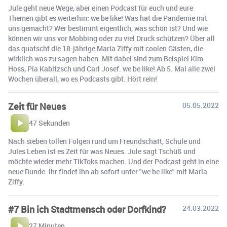
Jule geht neue Wege, aber einen Podcast für euch und eure
Themen gibt es weiterhin: we be like! Was hat die Pandemie mit
uns gemacht? Wer bestimmt eigentlich, was schön ist? Und wie
können wir uns vor Mobbing oder zu viel Druck schützen? Über all
das quatscht die 18-jährige Maria Ziffy mit coolen Gästen, die
wirklich was zu sagen haben. Mit dabei sind zum Beispiel Kim
Hoss, Pia Kabitzsch und Carl Josef. we be like! Ab 5. Mai alle zwei
Wochen überall, wo es Podcasts gibt. Hört rein!
Zeit für Neues
05.05.2022
47 Sekunden
Nach sieben tollen Folgen rund um Freundschaft, Schule und
Jules Leben ist es Zeit für was Neues. Jule sagt Tschüß und
möchte wieder mehr TikToks machen. Und der Podcast geht in eine
neue Runde: Ihr findet ihn ab sofort unter "we be like" mit Maria
Ziffy.
#7 Bin ich Stadtmensch oder Dorfkind?
24.03.2022
27 Minuten