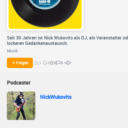
Seit 30 Jahren ist Nick Wukovits als DJ, als Veranstalter o
lockeren Gedankenaustausch.
Musik
0
0
Folgen
0
1
0
Podcaster
NickWukovits