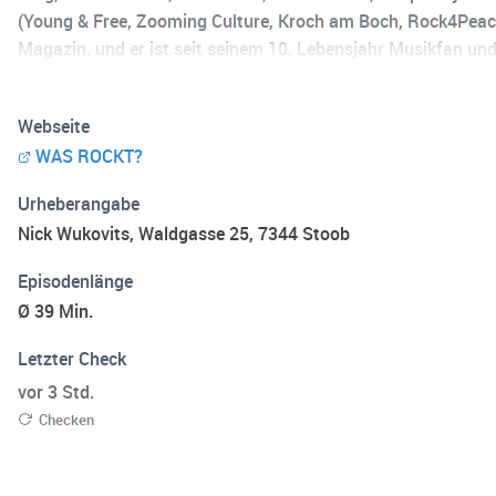
(Young & Free, Zooming Culture, Kroch am Boch, Rock4Peace,
Magazin, und er ist seit seinem 10. Lebensjahr Musikfan un
Webseite
WAS ROCKT?
Urheberangabe
Nick Wukovits, Waldgasse 25, 7344 Stoob
Episodenlänge
Ø 39 Min.
Letzter Check
vor 3 Std.
Checken