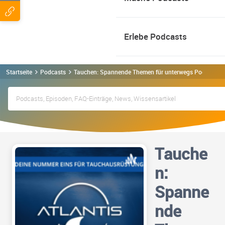
Erlebe Podcasts
Startseite
Podcasts
Tauchen: Spannende Themen für unterwegs Podcast
Tauche
n:
Spanne
nde