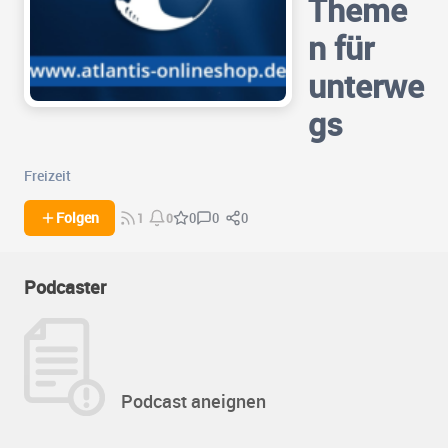
Theme
n für
unterwe
gs
Freizeit
0
0
Folgen
0
1
0
Podcaster
Podcast aneignen