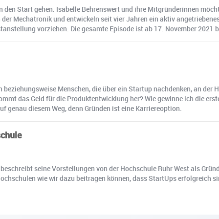
 an den Start gehen. Isabelle Behrenswert und ihre Mitgründerinnen möch
 der Mechatronik und entwickeln seit vier Jahren ein aktiv angetriebenes
stanstellung vorziehen. Die gesamte Episode ist ab 17. November 2021 b
en beziehungsweise Menschen, die über ein Startup nachdenken, an der H
kommt das Geld für die Produktentwicklung her? Wie gewinne ich die ers
f genau diesem Weg, denn Gründen ist eine Karriereoption.
schule
 beschreibt seine Vorstellungen von der Hochschule Ruhr West als Gründ
ochschulen wie wir dazu beitragen können, dass StartUps erfolgreich si