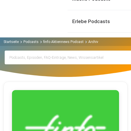
Erlebe Podcasts
Startseite
Podcasts
finfo Aktiennews Podcast
Archiv