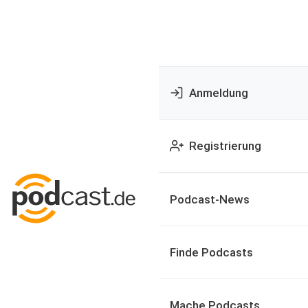
Anmeldung
Registrierung
Podcast-News
Finde Podcasts
Mache Podcasts