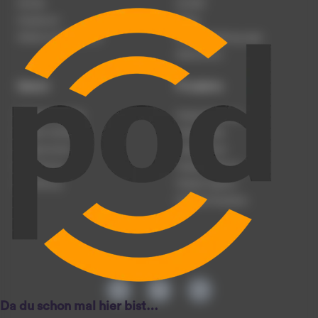
Karriere
Kontakt
Impressum
Presse
Werben auf podcast.de
Nutzungsbedingungen
Datenschutz
Dienst
Produkte
Podcast anmelden
Podcast-Beratung
Podcast hochladen
Podcast-Jobs
Podcast-Events
Podcast-Push
Registrierung
Podcast-Werbung
Anmeldung
Podcast-Agentur
Podcast-Produktion