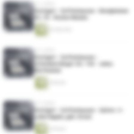
vor 2 Jahren
Stuttgart - Zuffenhausen - Besigheimer
Str. 33 - Rosine Nieden
65 Sekunden
vor 2 Jahren
Stuttgart - Zuffenhausen -
Schwieberdinger Str. 142 - Julius
Wertheimer
3 Minuten
vor 2 Jahren
Stuttgart - Zuffenhausen - Syltstr. 4 -
Lydia Hägele, geb. Drück
2 Minuten