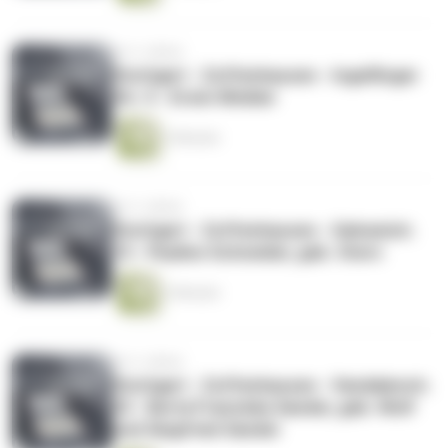
vor 2 Jahren
Stuttgart - Zuffenhausen - Ingelfinger
Str. 5 - Erwin Winkler
2 Minuten
vor 2 Jahren
Stuttgart - Zuffenhausen - Galvanistr.
15 - Pauline Schneider, geb. Stern
2 Minuten
vor 2 Jahren
Stuttgart - Zuffenhausen - Vandalenstr.
23 - Berta Franziska Sander, geb. Wolf
und Siegfried Sander