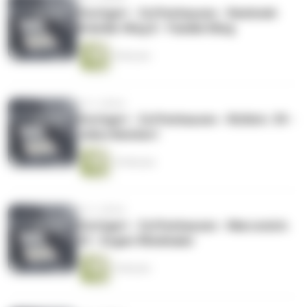
Stuttgart - Zuffenhausen - Reinhold-
Brändle-Weg 8 - Familie Kling
9 Minuten
vor 2 Jahren
Stuttgart - Zuffenhausen - Rütlistr. 59 -
Julius Beickert
10 Minuten
vor 2 Jahren
Stuttgart - Zuffenhausen - Marconistr.
23 - Eugen Wiedmaier
3 Minuten