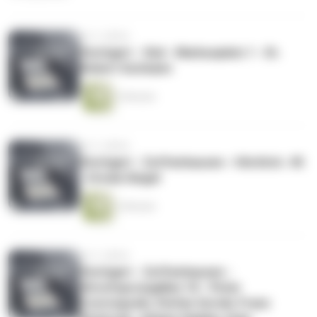
vor 2 Jahren
Stuttgart - Süd - Markusplatz 1 - Dr.
Robert Gutmann
3 Minuten
vor 2 Jahren
Stuttgart - Zuffenhausen - Hördtstr. 45
- Ursula Siegel
2 Minuten
vor 2 Jahren
Stuttgart - Zuffenhausen -
Hirschsprungallee 18 - Peter
Czornopyski, Stefan Gorski, Franz