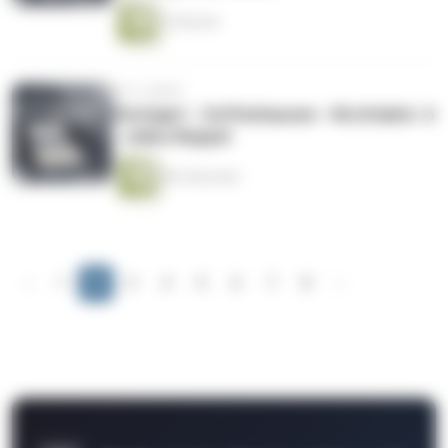
2 Minuten
vor 2 Jahren
Stuttgart - Zuffenhausen - Kirchtalstr. 6
- Julius Noppel
89 Sekunden
‹
1
2
3
4
5
6
7
8
›