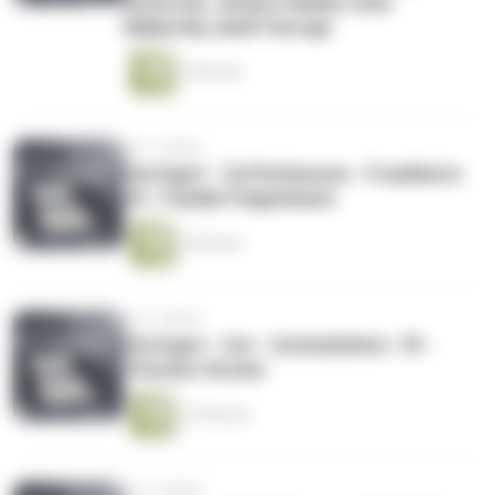
Kirylczuk, Johann Hadam, Iwan
Makarsky, Adolf Seruga
3 Minuten
vor 2 Jahren
Stuttgart - Zuffenhausen - Franklinstr.
24 - Familie Feigenbaum
4 Minuten
vor 2 Jahren
Stuttgart - Ost - Schönbühlstr. 78 -
Theodor Decker
14 Minuten
vor 2 Jahren