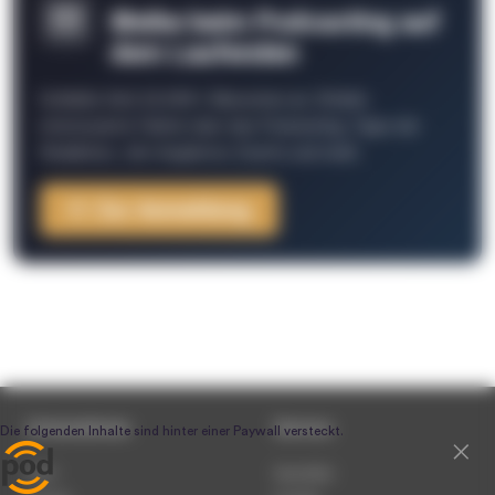
Bleibe beim Podcasting auf
dem Laufenden
Schließe Dich 26.000+ Menschen an. Erhalte
interessante Fakten über das Podcasting, Tipps der
Redaktion, Job-Angebote, Events und mehr.
Zur Anmeldung
Unternehmen
Service
Team
Newsletter