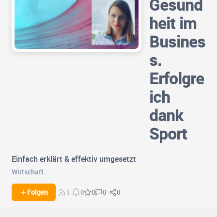
Gesund
heit im
Busines
s.
Erfolgre
ich
dank
Sport
Einfach erklärt & effektiv umgesetzt
Wirtschaft
0
0
Folgen
0
1
0