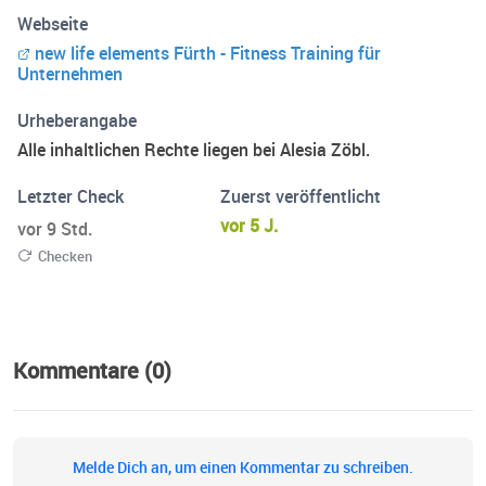
meinem Podcast erfährst du nützliche Tipps die deine
Webseite
Lebensqualität verbessern werden und dich näher an
new life elements Fürth - Fitness Training für
deine Ziele bringen. Ich freu mich dass du zu mir gefunden
Unternehmen
hast! Alesia Zöbl https://newlifeelements.com
Urheberangabe
Alle inhaltlichen Rechte liegen bei Alesia Zöbl.
Letzter Check
Zuerst veröffentlicht
vor 5 J.
vor 9 Std.
Checken
Kommentare (0)
Melde Dich an, um einen Kommentar zu schreiben.