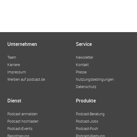
Unternehmen
Service
Team
Newsletter
Karriere
Kontakt
Impressum
Presse
Werben auf podcast.de
Nutzungsbedingungen
Datenschutz
Dienst
Produkte
Podcast anmelden
Podcast-Beratung
Podcast hochladen
Podcast-Jobs
Podcast-Events
Podcast-Push
Registrierung
Podcast-Werbung