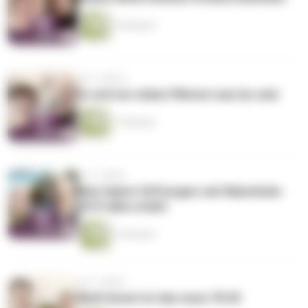
16 Minuten
vor 3 Jahren
Es wird an vielen Plätzen was los sein
17 Minuten
vor 3 Jahren
Was haben Stiftungen seit Mannheim
2019 alles erlebt
13 Minuten
vor 3 Jahren
Multi Asset ist das neue 70:30