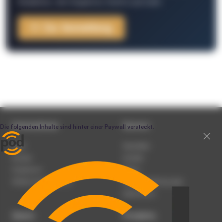
Redaktion, Job-Angebote, Events und mehr.
Zur Anmeldung
Unternehmen
Service
Team
Newsletter
Karriere
Kontakt
Impressum
Presse
Werben auf podcast.de
Nutzungsbedingungen
Datenschutz
Dienst
Produkte