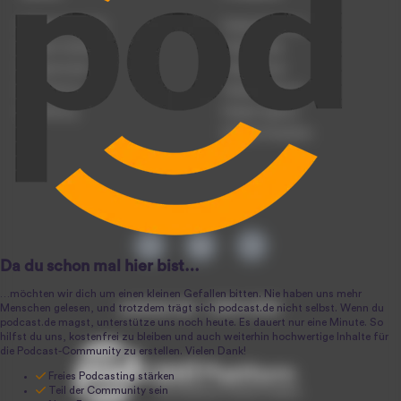
Podcast anmelden
Podcast-Beratung
Podcast hochladen
Podcast-Jobs
Podcast-Events
Podcast-Push
Registrierung
Podcast-Werbung
Anmeldung
Podcast-Agentur
Podcast-Produktion
podcast.de ~ 2004-2026