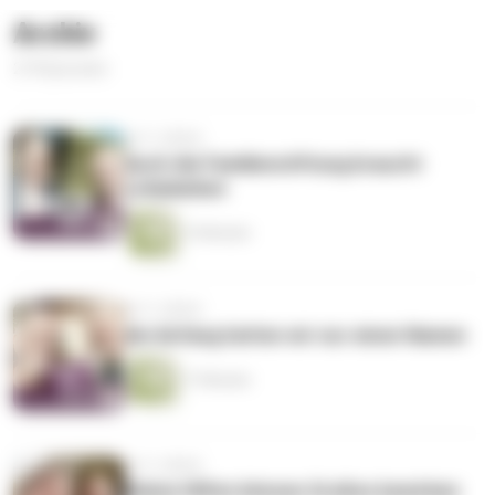
Archiv
274 Episoden
vor 3 Jahren
Auch die Familienstiftung braucht
Leitplanken
15 Minuten
vor 3 Jahren
Am Anfang hatten wir nur einen Namen
17 Minuten
vor 3 Jahren
Kleine Hilfen können Großes bewirken