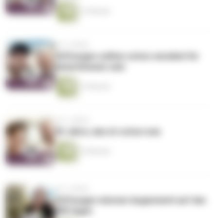
12 Minuten
vor 3 Jahren
Stiftungen sollten schon sensibel für
Datenthemen sein
13 Minuten
vor 3 Jahren
20 Jahre, das ist schon was
14 Minuten
vor 3 Jahren
Stiftungen müssen Augenmerk auf das
WIE legen