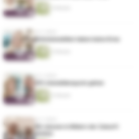
19 Minuten
vor 3 Jahren
Wohnimmobilien haben keine Krise
15 Minuten
vor 3 Jahren
20% Immobilienquote gehen
13 Minuten
vor 3 Jahren
Wir müssen in Bildern der Zukunft
denken