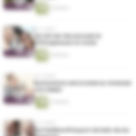
23 Minuten
vor 3 Jahren
Die Zeit der Herrenrunde im
Stiftungswesen ist vorbei
18 Minuten
vor 3 Jahren
Buchverluste sind erstmal nur drohende
rote Zahlen
17 Minuten
vor 3 Jahren
Die Familienstiftung ist viel mehr als ein