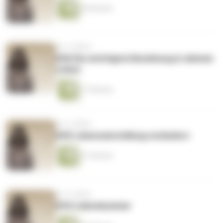
26 Minuten
vor 4 Jahren
#46 Die wichtigste Beziehung in deinem
Leben
17 Minuten
vor 4 Jahren
#45 Lebenseinstellung verändern
21 Minuten
vor 4 Jahren
#44 Liebeskummer