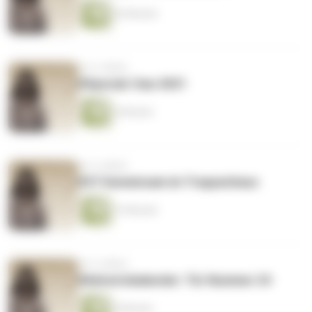
26 Minuten
vor 4 Jahren
#Special: Ciao 2021
5 Minuten
vor 4 Jahren
#37 Gemeinsam im Treppenhaus
15 Minuten
vor 4 Jahren
#Adventskalender: Tür Nummer 24
4 Minuten