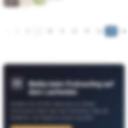
‹
1
2
...
10
11
12
13
14
15
16
Bleibe beim Podcasting auf
dem Laufenden
Schließe Dich 26.000+ Menschen an. Erhalte
interessante Fakten über das Podcasting, Tipps der
Redaktion, Job-Angebote, Events und mehr.