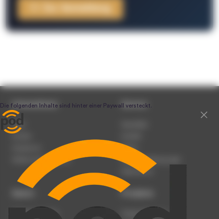
Zur Anmeldung
Unternehmen
Service
Team
Newsletter
Karriere
Kontakt
Impressum
Presse
Werben auf podcast.de
Nutzungsbedingungen
Datenschutz
Dienst
Produkte
Podcast anmelden
Podcast-Beratung