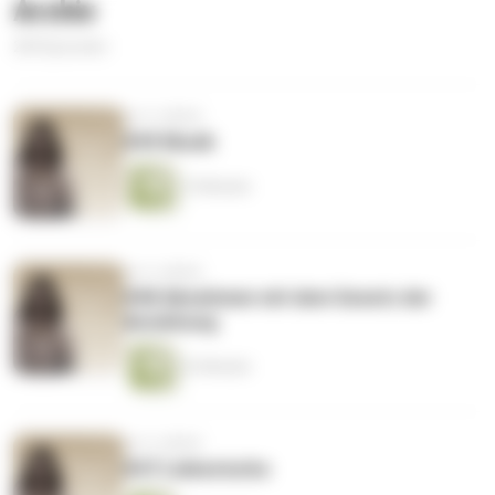
Archiv
284 Episoden
vor 4 Jahren
#49 Musik
15 Minuten
vor 4 Jahren
#48 Abnehmen mit dem Gesetz der
Anziehung
22 Minuten
vor 4 Jahren
#47 Liebesturbo