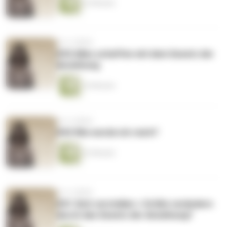
23 Minuten
vor 4 Jahren
#43 Alles schaffen mit dem Gesetz der
Anziehung
16 Minuten
vor 4 Jahren
#42 Wie werde ich reich?
22 Minuten
vor 4 Jahren
#41 Sich verstellen + Größe verändern
durch das Gesetz der Anziehung?