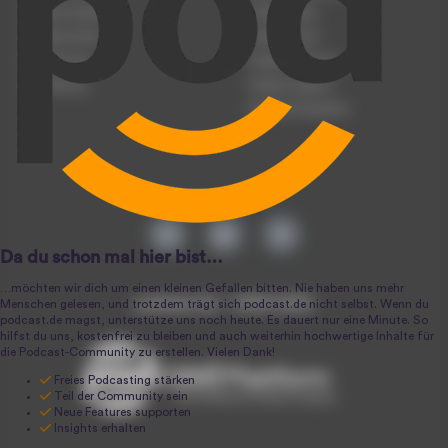
Podcast hochladen
Podcast-Jobs
Podcast-Events
Podcast-Push
Registrierung
Podcast-Werbung
Anmeldung
Podcast-Agentur
Podcast-Produktion
podcast.de ~ 2004-2026