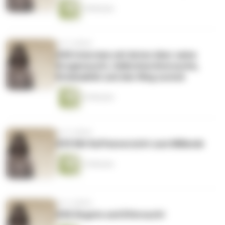
18 Minuten
vor 4 Jahren
#40 Interview mit Anton über seine
Drogensucht, Selbstmordversuche,
Kriminalität und den Weg zurück
35 Minuten
vor 4 Jahren
#39 Mit Kaffeeverzicht zum Millionär
15 Minuten
vor 4 Jahren
#38 Ängste und Eifersucht