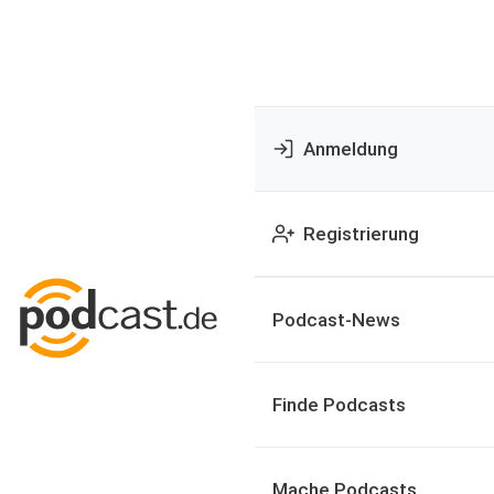
Anmeldung
Registrierung
Podcast-News
Finde Podcasts
Mache Podcasts