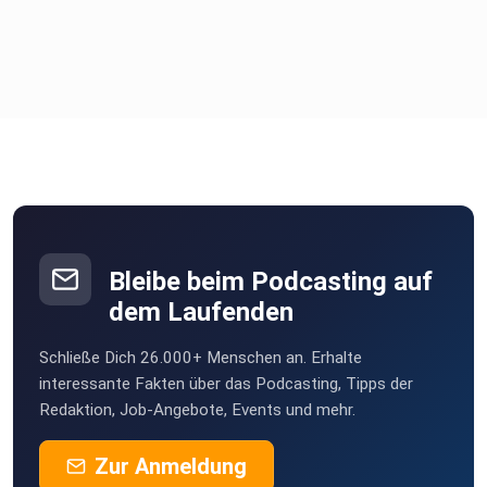
Bleibe beim Podcasting auf
dem Laufenden
Schließe Dich 26.000+ Menschen an. Erhalte
interessante Fakten über das Podcasting, Tipps der
Redaktion, Job-Angebote, Events und mehr.
Zur Anmeldung