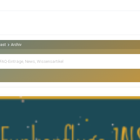
cast
Archiv