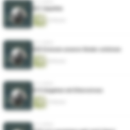
vor 3 Jahren
#21 Impathie
24 Minuten
vor 3 Jahren
#20 Grenzen unserer Kinder schützen
28 Minuten
vor 4 Jahren
#19 Umgehen mit Elternstress
19 Minuten
vor 4 Jahren