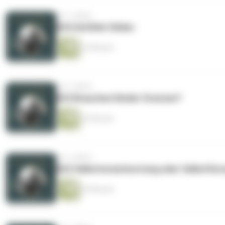
vor 3 Jahren
#24 Gefühle fühlen
16 Minuten
vor 3 Jahren
#23 Brauchen Kinder Grenzen?
25 Minuten
vor 3 Jahren
#22 Selbstverantwortung oder Selbstfür
24 Minuten