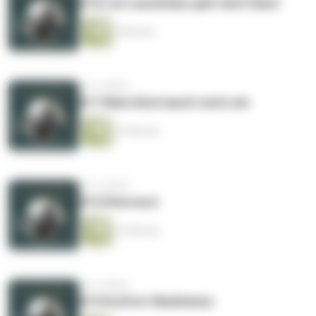
#18 Leo Lausemaus geh nach Haus!
9 Minuten
vor 4 Jahren
#17 Mein Kind macht nicht mit
10 Minuten
vor 4 Jahren
#16 Elternwut
13 Minuten
vor 4 Jahren
#15 Kraftort Meditation