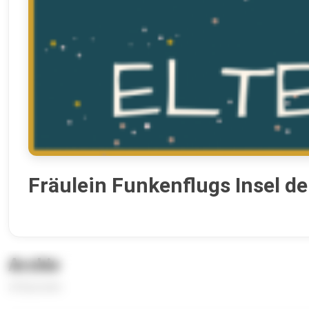
Fräulein Funkenflugs Insel d
Archiv
24 Episoden