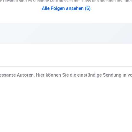
 Diesmal sind es Susanne Matthiessen mit "Lass uns nochmal los" und 
Alle Folgen ansehen (6)
essante Autoren. Hier können Sie die einstündige Sendung in v