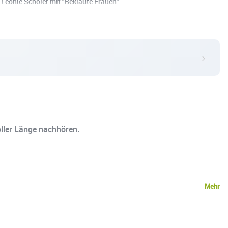
Leonie Schöler mit "Beklaute Frauen".
oller Länge nachhören.
Mehr