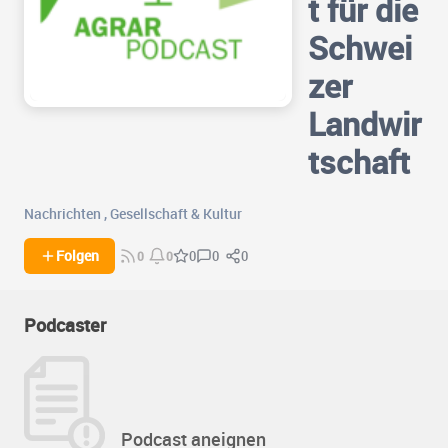
t für die
Schwei
zer
Landwir
tschaft
Nachrichten
,
Gesellschaft & Kultur
0
0
Folgen
0
0
0
Podcaster
Podcast aneignen