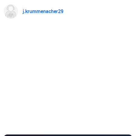
j.krummenacher29