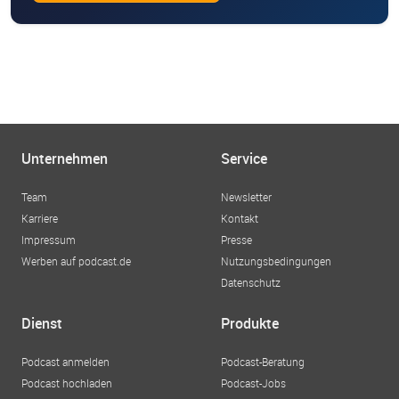
Unternehmen
Service
Team
Newsletter
Karriere
Kontakt
Impressum
Presse
Werben auf podcast.de
Nutzungsbedingungen
Datenschutz
Dienst
Produkte
Podcast anmelden
Podcast-Beratung
Podcast hochladen
Podcast-Jobs