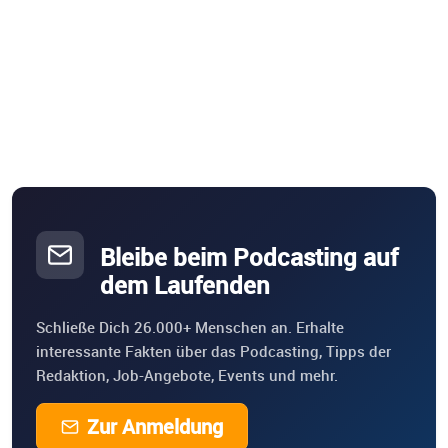
Bleibe beim Podcasting auf
dem Laufenden
Schließe Dich 26.000+ Menschen an. Erhalte
interessante Fakten über das Podcasting, Tipps der
Redaktion, Job-Angebote, Events und mehr.
Zur Anmeldung