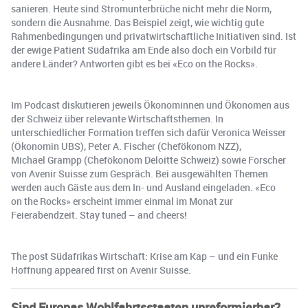
sanieren. Heute sind Stromunterbrüche nicht mehr die Norm,
sondern die Ausnahme. Das Beispiel zeigt, wie wichtig gute
Rahmenbedingungen und privatwirtschaftliche Initiativen sind. Ist
der ewige Patient Südafrika am Ende also doch ein Vorbild für
andere Länder? Antworten gibt es bei «Eco on the Rocks».
Im Podcast diskutieren jeweils Ökonominnen und Ökonomen aus
der Schweiz über relevante Wirtschaftsthemen. In
unterschiedlicher Formation treffen sich dafür Veronica Weisser
(Ökonomin UBS), Peter A. Fischer (Chefökonom NZZ),
Michael Grampp (Chefökonom Deloitte Schweiz) sowie Forscher
von Avenir Suisse zum Gespräch. Bei ausgewählten Themen
werden auch Gäste aus dem In- und Ausland eingeladen. «Eco
on the Rocks» erscheint immer einmal im Monat zur
Feierabendzeit. Stay tuned – and cheers!
The post Südafrikas Wirtschaft: Krise am Kap – und ein Funke
Hoffnung appeared first on Avenir Suisse.
Sind Europas Wohlfahrtsstaaten unreformierbar?