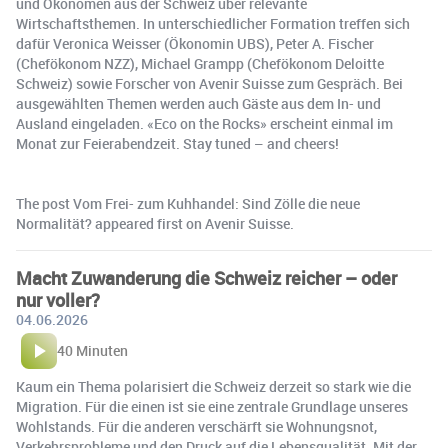
und Ökonomen aus der Schweiz über relevante
Wirtschaftsthemen. In unterschiedlicher Formation treffen sich
dafür Veronica Weisser (Ökonomin UBS), Peter A. Fischer
(Chefökonom NZZ), Michael Grampp (Chefökonom Deloitte
Schweiz) sowie Forscher von Avenir Suisse zum Gespräch. Bei
ausgewählten Themen werden auch Gäste aus dem In- und
Ausland eingeladen. «Eco on the Rocks» erscheint einmal im
Monat zur Feierabendzeit. Stay tuned – and cheers!
The post Vom Frei- zum Kuhhandel: Sind Zölle die neue
Normalität? appeared first on Avenir Suisse.
Macht Zuwanderung die Schweiz reicher – oder
nur voller?
04.06.2026
40 Minuten
Kaum ein Thema polarisiert die Schweiz derzeit so stark wie die
Migration. Für die einen ist sie eine zentrale Grundlage unseres
Wohlstands. Für die anderen verschärft sie Wohnungsnot,
Verkehrsprobleme und den Druck auf die Lebensqualität. Mit der