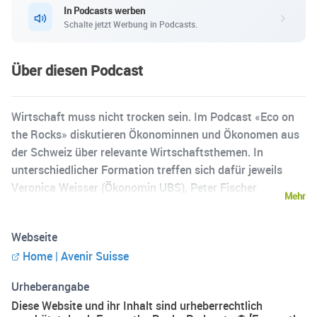
In Podcasts werben
Schalte jetzt Werbung in Podcasts.
Über diesen Podcast
Wirtschaft muss nicht trocken sein. Im Podcast «Eco on
the Rocks» diskutieren Ökonominnen und Ökonomen aus
der Schweiz über relevante Wirtschaftsthemen. In
unterschiedlicher Formation treffen sich dafür jeweils
Veronica Weisser (Ökonomin UBS), Peter Fischer
Mehr
(Chefökonom NZZ), Michael Grampp (Chefökonom
Deloitte Schweiz), Peter Grünenfelder (Direktor Avenir
Webseite
Suisse) sowie Jürg Müller (Senior Fellow Avenir Suisse)
Home | Avenir Suisse
zum Gespräch. Bei ausgewählten Themen werden auch
Gäste aus dem In- und Ausland eingeladen. «Eco on the
Urheberangabe
Rocks» erscheint immer zur Feierabendzeit am letzten
Diese Website und ihr Inhalt sind urheberrechtlich
Donnerstag im Monat. Stay tuned – and cheers!