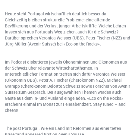
Heute steht Portugal wirtschaftlich deutlich besser da.
Gleichzeitig bleiben strukturelle Probleme: eine alternde
Bevölkerung und der Verlust junger Arbeitskräfte. Welche Lehren
lassen sich aus Portugals Weg ziehen, auch für die Schweiz?
Darüber sprechen Veronica Weisser (UBS), Peter Fischer (NZZ) und
Jürg Müller (Avenir Suisse) bei «Eco on the Rocks».
Im Podcast diskutieren jeweils Ökonominnen und Ökonomen aus
der Schweiz über relevante Wirtschaftsthemen. In
unterschiedlicher Formation treffen sich dafür Veronica Weisser
(Ökonomin UBS), Peter A. Fischer (Chefökonom NZZ), Michael
Grampp (Chefökonom Deloitte Schweiz) sowie Forscher von Avenir
Suisse zum Gespräch. Bei ausgewählten Themen werden auch
Gäste aus dem In- und Ausland eingeladen. «Eco on the Rocks»
erscheint einmal im Monat zur Feierabendzeit. Stay tuned – and
cheers!
The post Portugal: Wie ein Land mit Reformen aus einer tiefen
Krise fand appeared first on Avenir Suisse.