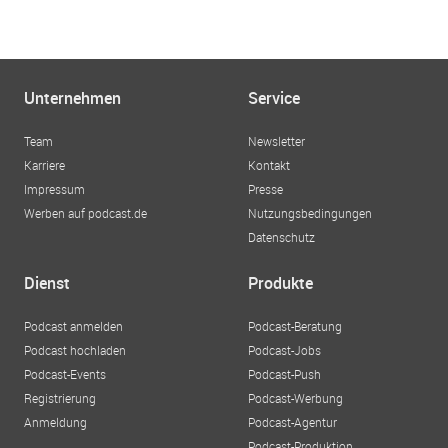
Unternehmen
Service
Team
Newsletter
Karriere
Kontakt
Impressum
Presse
Werben auf podcast.de
Nutzungsbedingungen
Datenschutz
Dienst
Produkte
Podcast anmelden
Podcast-Beratung
Podcast hochladen
Podcast-Jobs
Podcast-Events
Podcast-Push
Registrierung
Podcast-Werbung
Anmeldung
Podcast-Agentur
Podcast-Produktion