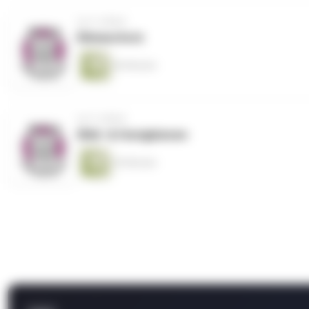
vor 5 Jahren
Klimaschutz
46 Minuten
vor 5 Jahren
Wild- & Honigbienen
20 Minuten