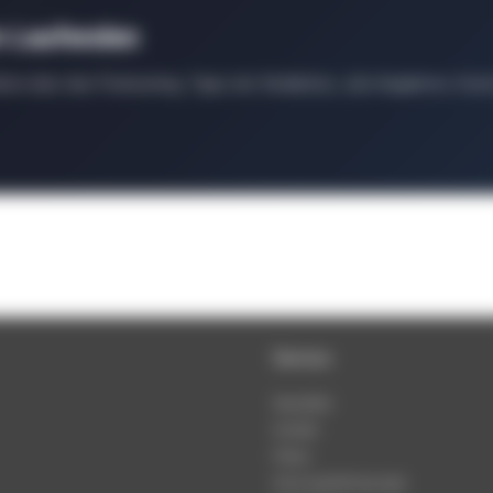
m Laufenden
ten über das Podcasting, Tipps der Redaktion, Job-Angebote, Even
Service
Newsletter
Kontakt
Presse
Nutzungsbedingungen