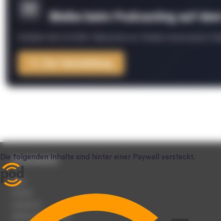
Bleibe beim Podcasting auf de
Schließe Dich 26.000+ Menschen an. Erhalte interessante Fak
Zur Anmeldung
Unternehmen
Team
Karriere
Impressum
Werben auf podcast.de