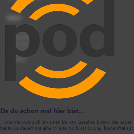
Dienst
Podcast anmelden
Podcast hochladen
Podcast-Events
Registrierung
Anmeldung