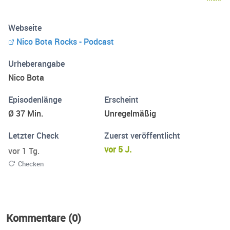
Niederrhein und Freunden. Er zelebriert die großen
Legenden und gräbt gleichzeitig die heißesten Newcomer
Webseite
aus, die die Szene gerade aufmischen.
Nico Bota Rocks - Podcast
https://www.nicobota.rocks/ #NicoBotaRocks #Podcast
#RockMusic #MusikPodcast #Musik #nbr_nicobotarocks
Urheberangabe
Nico Bota
Episodenlänge
Erscheint
Ø 37 Min.
Unregelmäßig
Letzter Check
Zuerst veröffentlicht
vor 5 J.
vor 1 Tg.
Checken
Kommentare (0)