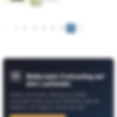
30 Minuten
‹
1
2
3
4
5
6
7
›
Bleibe beim Podcasting auf
dem Laufenden
Schließe Dich 26.000+ Menschen an. Erhalte
interessante Fakten über das Podcasting, Tipps der
Redaktion, Job-Angebote, Events und mehr.