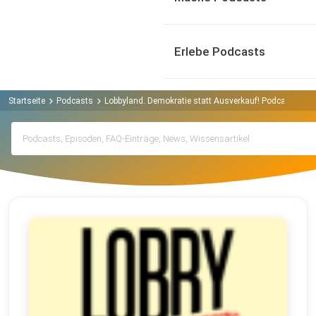
Erlebe Podcasts
Startseite
Podcasts
Lobbyland. Demokratie statt Ausverkauf! Podcast
Ar