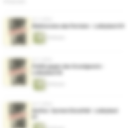
93 Episoden
vor 4 Jahren
Wahlvereine aka Parteien - Lobbyland #3
45 Minuten
vor 5 Jahren
Politik gegen das Grundgesetz -
Lobbyland #2
40 Minuten
vor 5 Jahren
Amthor: System Einzelfall - Lobbyland
#1