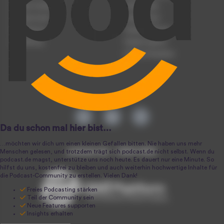
Podcast hochladen
Podcast-Jobs
Podcast-Events
Podcast-Push
Registrierung
Podcast-Werbung
Anmeldung
Podcast-Agentur
Podcast-Produktion
podcast.de ~ 2004-2026