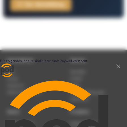
Zur Anmeldung
Unternehmen
Service
Team
Newsletter
Karriere
Kontakt
Impressum
Presse
Werben auf podcast.de
Nutzungsbedingungen
Datenschutz
Dienst
Produkte
Podcast anmelden
Podcast-Beratung