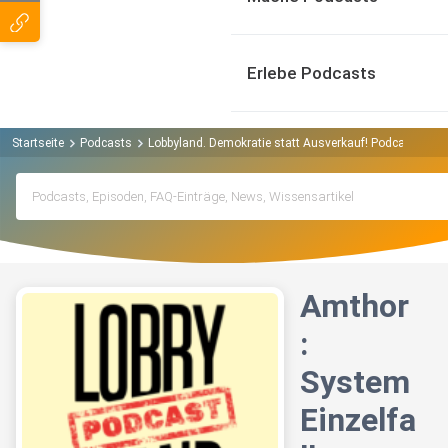
Erlebe Podcasts
Startseite
Podcasts
Lobbyland. Demokratie statt Ausverkauf! Podcast
Am
Amthor
:
System
Einzelfa