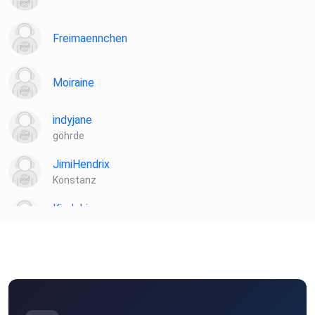
Freimaennchen
Moiraine
indyjane
göhrde
JimiHendrix
Konstanz
Kindoki
Berlin
ebber
Freiburg