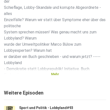
der
Schieflage, Lobby-Skandale und korrupte Abgeordnete -
alles
Einzelfälle? Warum wir statt über Symptome eher über das
politische
System sprechen müssen! Was genau macht uns zum
Lobbyland? Warum
wurde der Umweltpolitiker Marco Bülow zum
Lobbyexperten? Warum hat
er darüber ein Buch geschrieben - und warum jetzt? -----
Lobbyland
- Demokratie statt Lobbyrepublik! Initiative. Buch.
Mehr
Podcast.
Vernetzt euch jetzt! Mehr zu Lobbyland:
https://lobbyland.de
Weitere Episoden
https://www.instagram.com/lobbyland_de NEU! Folgt
Marco und
Lobbyland auf YouTube! Lesungen, Live-Events und
Sport und Politik - Lobbyland#93