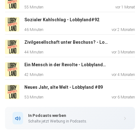
Klartext:
55 Minuten
vor 1 Monat
https://bit.ly/3mWndoP Mehr zu Marco:
https://facebook.com/marco.buelow
Sozialer Kahlschlag - Lobbyland#92
https://twitter.com/marcobuelow
46 Minuten
vor 2 Monaten
https://www.instagram.com/marcobuelow/ Mehr zum
Podcast-Team:
Zivilgesellschaft unter Beschuss? - Lobbyland#91
Sabrina https://twitter.com/sabri_capri
44 Minuten
vor 3 Monaten
https://twitter.com/plattformpro Flo (Producer)
https://twitter.com/kein__held Jann (Technik) Feedback?
Ein Mensch in der Revolte - Lobbyland#90
Mitmachen? Schreibt uns an team@lobbyland.de :-)
42 Minuten
vor 4 Monaten
Neues Jahr, alte Welt - Lobbyland #89
53 Minuten
vor 6 Monaten
In Podcasts werben
Schalte jetzt Werbung in Podcasts.