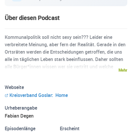
Über diesen Podcast
Kommunalpolitik soll nicht sexy sein??? Leider eine
verbreitete Meinung, aber fern der Realität. Gerade in den
Ortsräten werden die Entscheidungen getroffen, die uns
alle im täglichen Leben stark beeinflussen. Daher sollten
alle Bürger*innen wissen wer sie vertritt und welche
Mehr
Themen für ihre Vertreter*innen besonders wichtig sind.
Wir wollen daher eine Möglichkeit anbieten unseren
Webseite
Kreisverband und die engagierten Politiker*innen der
Kreisverband Goslar: Home
Grünen im ganzen Landkreis Goslar kennenzulernen.
Urheberangabe
Fabian Degen
Episodenlänge
Erscheint