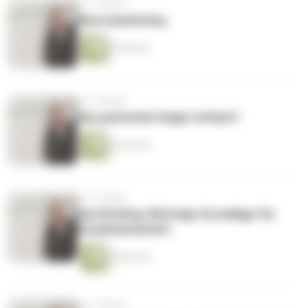
vor 5 Jahren
Neuromarketing
9 Minuten
vor 5 Jahren
Das passende Image verkauft
5 Minuten
vor 5 Jahren
Das Briefing: Wichtige Grundlage für
Zusammenarbeit.
8 Minuten
vor 5 Jahren