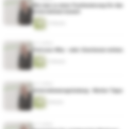
Wie man zu einer Positionierung für das
Unternehmen kommt
13 Minuten
vor 5 Jahren
Find your Why - oder: Emotionen wirken.
15 Minuten
vor 5 Jahren
Unternehmensgründung - Werbe-Tipps
6 Minuten
vor 5 Jahren