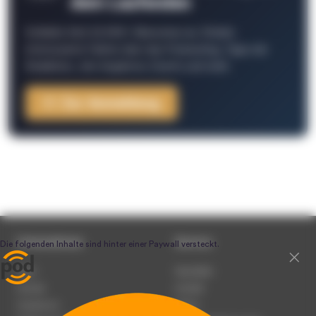
dem Laufenden
Schließe Dich 26.000+ Menschen an. Erhalte
interessante Fakten über das Podcasting, Tipps der
Redaktion, Job-Angebote, Events und mehr.
Zur Anmeldung
Unternehmen
Service
Team
Newsletter
Karriere
Kontakt
Impressum
Presse