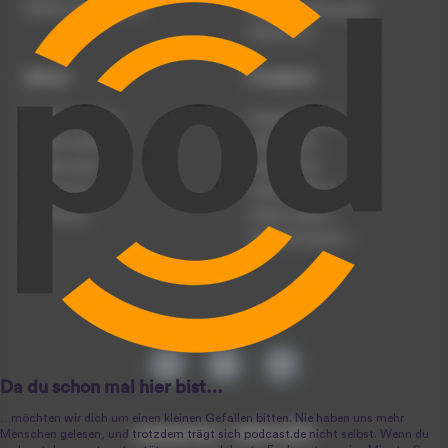
Werben auf podcast.de
Nutzungsbedingungen
Datenschutz
Dienst
Produkte
Podcast anmelden
Podcast-Beratung
Podcast hochladen
Podcast-Jobs
Podcast-Events
Podcast-Push
Registrierung
Podcast-Werbung
Anmeldung
Podcast-Agentur
Podcast-Produktion
podcast.de ~ 2004-2026