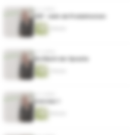
vor 4 Jahren
USP - mehr als Produktnutzen
4 Minuten
vor 4 Jahren
Die Macht der Sprache
7 Minuten
vor 5 Jahren
Interview 1
8 Minuten