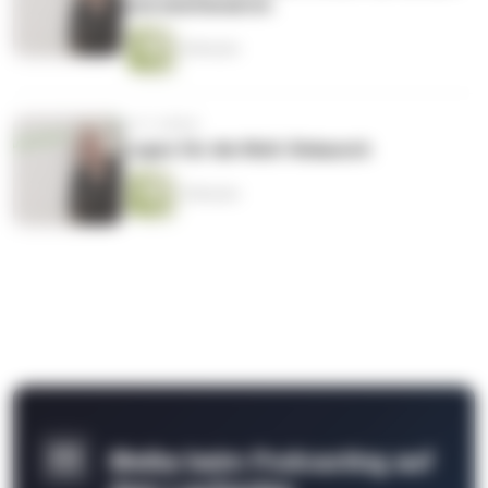
und emotional ist.
6 Minuten
vor 5 Jahren
Logos für die Welt: Relaunch
3 Minuten
Bleibe beim Podcasting auf