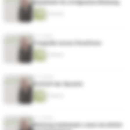
Basisarbeit für erfolgreiche Werbung.
4 Minuten
vor 5 Jahren
Fotografie versus Stockfotos
6 Minuten
vor 5 Jahren
Die Kraft der Sprache
3 Minuten
vor 5 Jahren
Werbung funktioniert, wenn sie ehrlich