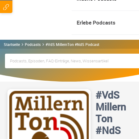
Erlebe Podcasts
Startseite
Podcasts
#VdS MillernTon #NdS Podcast
#VdS
Millern
Ton
#NdS