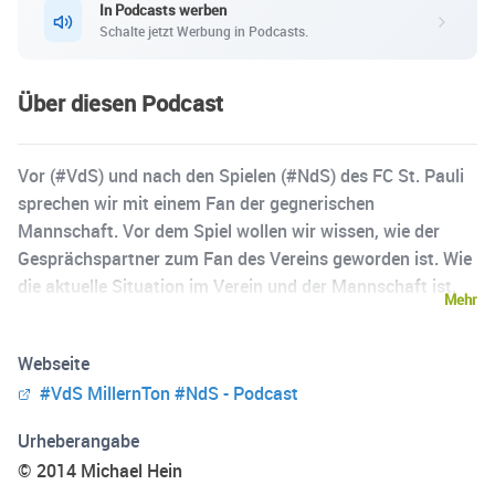
In Podcasts werben
Schalte jetzt Werbung in Podcasts.
Über diesen Podcast
Vor (#VdS) und nach den Spielen (#NdS) des FC St. Pauli
sprechen wir mit einem Fan der gegnerischen
Mannschaft. Vor dem Spiel wollen wir wissen, wie der
Gesprächspartner zum Fan des Vereins geworden ist. Wie
die aktuelle Situation im Verein und der Mannschaft ist.
Mehr
Ein "Kneipengespräch", das wir Remote aber auf
Augenhöhe, ohne großen sportjournalistischen Anspruch
Webseite
führen. Nach dem Spiel nehmen wir das Spiel auseinander
#VdS MillernTon #NdS - Podcast
und besprechen, was rund um die 90 Minuten noch so los
war. Wenn euch dieser Podcast gefällt, freuen wir uns
Urheberangabe
über viele Sterne und gern über einen kurzen Kommentar
© 2014 Michael Hein
bei iTunes. Danke!