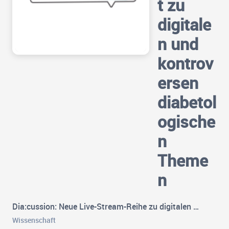
t zu
digitale
n und
kontrov
ersen
diabetol
ogische
n
Theme
n
Dia:cussion: Neue Live-Stream-Reihe zu digitalen …
Wissenschaft