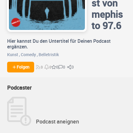
st von
mephis
to 97.6
Hier kannst Du den Untertitel für Deinen Podcast
ergänzen.
Kunst
,
Comedy
,
Belletristik
0
0
Folgen
0
0
0
Podcaster
Podcast aneignen