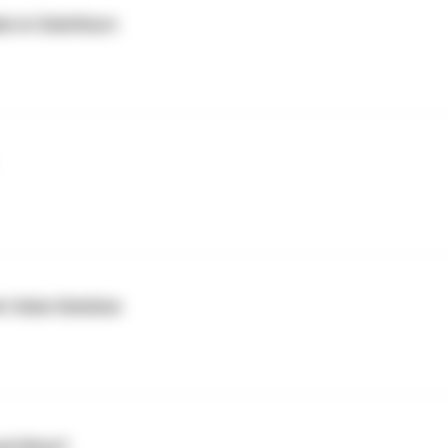
en in Solothurn
ert Asia-Gemüse
nd Hitze?