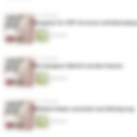
vor 2 Wochen
Aargauer Ex-SVP-Grossrat soll lebenslang
7 Minuten
vor 2 Wochen
Die Aargauer Nächte werden heisser
5 Minuten
vor 2 Wochen
Melanie Hasler wechselt zum Weitsprung
9 Minuten