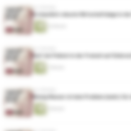
vor 3 Wochen
Erstaunlich robuste Wirtschaftslage in de
22 Minuten
vor 3 Wochen
Darf ein Polizist in der Freizeit auf Einbr
7 Minuten
vor 3 Wochen
Wenig Wasser ist kein Problem (mehr) für
5 Minuten