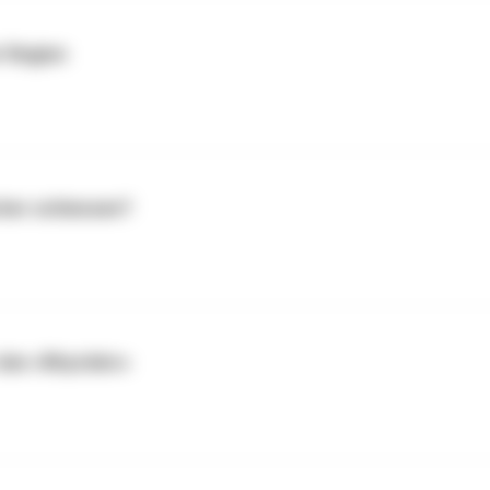
r Region
echer schiessen?
 den «Rhystärn»