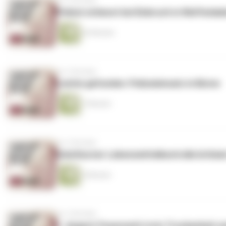
vor 3 Wochen
Polizei schiesst bei Einbruch in Waffenlad
26 Minuten
vor 3 Wochen
Leiche gefunden: Polizeieinsatz in Büren
7 Minuten
vor 3 Wochen
Solothurner Lebensmittelkontrolle kritisi
5 Minuten
vor 3 Wochen
1. August-Feuerwerk trotz Trockenheit u