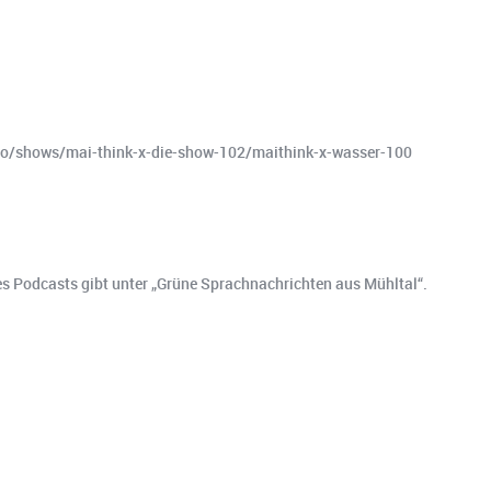
eo/shows/mai-think-x-die-show-102/maithink-x-wasser-100
o es Podcasts gibt unter „Grüne Sprachnachrichten aus Mühltal“.