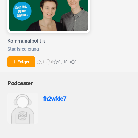
Kommunalpolitik
Staatsregierung
0
0
Folgen
0
1
0
Podcaster
fh2wfde7