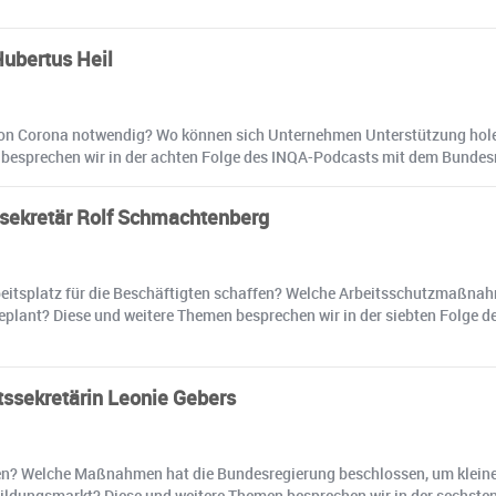
Hubertus Heil
n von Corona notwendig? Wo können sich Unternehmen Unterstützung ho
 besprechen wir in der achten Folge des INQA-Podcasts mit dem Bundesmi
tssekretär Rolf Schmachtenberg
itsplatz für die Beschäftigten schaffen? Welche Arbeitsschutzmaßnahm
plant? Diese und weitere Themen besprechen wir in der siebten Folge
tssekretärin Leonie Gebers
en? Welche Maßnahmen hat die Bundesregierung beschlossen, um kleine
ildungsmarkt? Diese und weitere Themen besprechen wir in der sechste