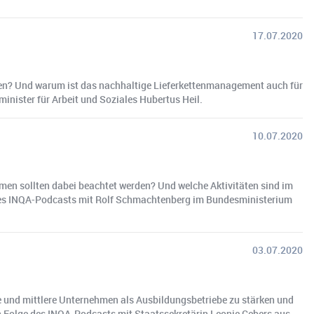
17.07.2020
len? Und warum ist das nachhaltige Lieferkettenmanagement auch für
nister für Arbeit und Soziales Hubertus Heil.
10.07.2020
en sollten dabei beachtet werden? Und welche Aktivitäten sind im
 des INQA-Podcasts mit Rolf Schmachtenberg im Bundesministerium
03.07.2020
 und mittlere Unternehmen als Ausbildungsbetriebe zu stärken und
n Folge des INQA-Podcasts mit Staatssekretärin Leonie Gebers aus