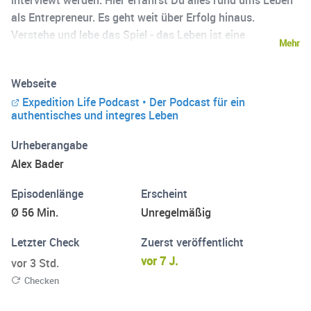
interviewt werden. Hier erfährst Du alles rund ums Leben
als Entrepreneur. Es geht weit über Erfolg hinaus.
Verstehe und lebe das Spiel - das Leben ist eine
Mehr
Entdeckungsreise. Von und für Persönlichkeiten, die für
sich und das eigene Umfeld die Umgebung erschaffen, um
Webseite
die großartigste Expedition ihres Lebens zu erleben – Tag
Expedition Life Podcast • Der Podcast für ein
für Tag. Umgib dich mit Mentoren und glücklichen
authentisches und integres Leben
Menschen (in allen 7 Lebensbereichen) - dein Umfeld!
Schön, dass Du reinhörst und dabei bist! |
Urheberangabe
http://expeditionlife.show
Alex Bader
Episodenlänge
Erscheint
Ø 56 Min.
Unregelmäßig
Letzter Check
Zuerst veröffentlicht
vor 7 J.
vor 3 Std.
Checken