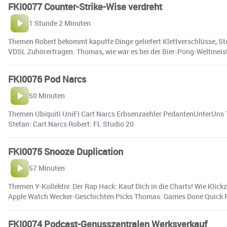
FKI0077 Counter-Strike-Wise verdreht
1 Stunde 2 Minuten
Themen Robert bekommt kaputte Dinge geliefert Klettverschlüsse, St
VDSL Zuhörerfragen: Thomas, wie war es bei der Bier-Pong-Weltmeiste
FKI0076 Pod Narcs
50 Minuten
Themen Ubiquiti UniFi Cart Narcs Erbsenzaehler PedantenUnterUns To
Stefan: Cart Narcs Robert: FL Studio 20
FKI0075 Snooze Duplication
57 Minuten
Themen Y-Kollektiv: Der Rap Hack: Kauf Dich in die Charts! Wie Klic
Apple Watch Wecker-Geschichten Picks Thomas: Games Done Quick Robe
FKI0074 Podcast-Genusszentralen Werksverkauf