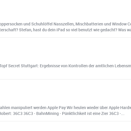
oppersocken und Schuhlöffel Nasszellen, Mischbatterien und Window Col
rschaft? Stefan, hast du dein iPad so viel benutzt wie gedacht? Was w
pf Secret Stuttgart: Ergebnisse von Kontrollen der amtlichen Lebensmi
kzahlen manipuliert werden Apple Pay Wir heulen wieder über Apple Hard
rt: 36C3 36C3 - BahnMining - Pünktlichkeit ist eine Zier 36C3 -...