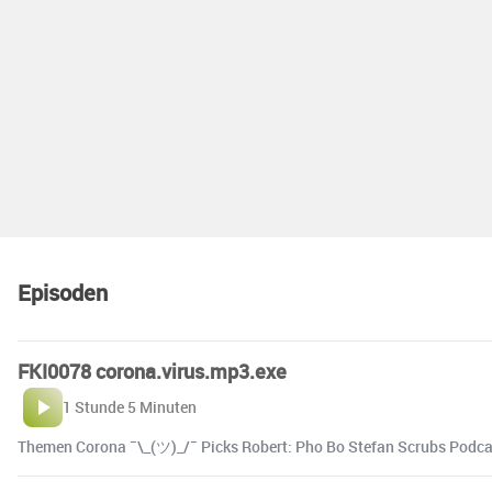
Episoden
FKI0078 corona.virus.mp3.exe
1 Stunde 5 Minuten
Themen Corona ¯\_(ツ)_/¯ Picks Robert: Pho Bo Stefan Scrubs Podcas