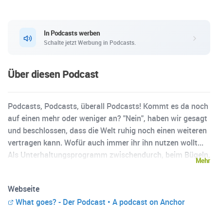
In Podcasts werben
Schalte jetzt Werbung in Podcasts.
Über diesen Podcast
Podcasts, Podcasts, überall Podcasts! Kommt es da noch
auf einen mehr oder weniger an? "Nein", haben wir gesagt
und beschlossen, dass die Welt ruhig noch einen weiteren
vertragen kann. Wofür auch immer ihr ihn nutzen wollt...
Als Unterhaltungsprogramm zwischendurch, beim Bügeln,
Mehr
Einschlafen, Butterbrotschmieren oder einfach nur als
Hintergrundbeschallung wenn's mal langweilig wird.
Webseite
Worüber wir sprechen? Alles und Nichts!
What goes? - Der Podcast • A podcast on Anchor