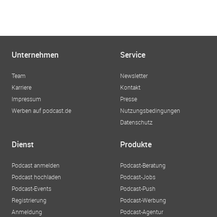
Unternehmen
Service
Team
Newsletter
Karriere
Kontakt
Impressum
Presse
Werben auf podcast.de
Nutzungsbedingungen
Datenschutz
Dienst
Produkte
Podcast anmelden
Podcast-Beratung
Podcast hochladen
Podcast-Jobs
Podcast-Events
Podcast-Push
Registrierung
Podcast-Werbung
Anmeldung
Podcast-Agentur