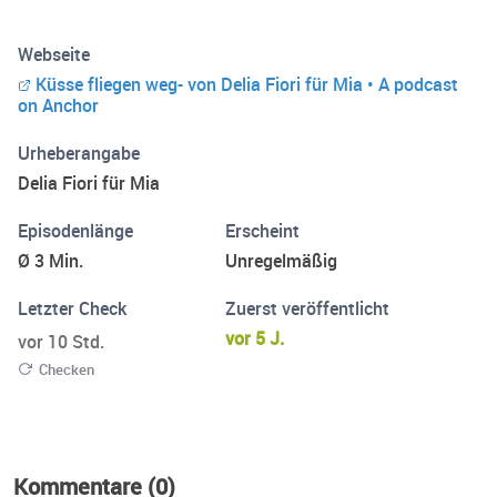
entfliehen, zum „runter kommen“ nach dem Mittagessen,
ob auf Reisen, oder abends vor dem zu Bett gehen als
Webseite
Einschlafritual. Ein wertvolles Geschenk, das den Kindern
Küsse fliegen weg- von Delia Fiori für Mia • A podcast
mit Sicherheit bis ins Erwachsenenalter im Herzen und der
on Anchor
Seele bleiben wird.
Urheberangabe
Delia Fiori für Mia
Episodenlänge
Erscheint
Ø 3 Min.
Unregelmäßig
Letzter Check
Zuerst veröffentlicht
vor 5 J.
vor 10 Std.
Checken
Kommentare (0)