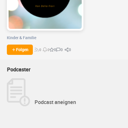
Kinder & Familie
0
0
Folgen
0
0
0
Podcaster
Podcast aneignen