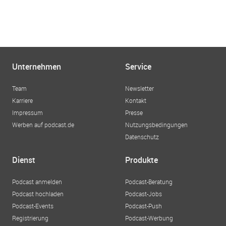
Unternehmen
Service
Team
Newsletter
Karriere
Kontakt
Impressum
Presse
Werben auf podcast.de
Nutzungsbedingungen
Datenschutz
Dienst
Produkte
Podcast anmelden
Podcast-Beratung
Podcast hochladen
Podcast-Jobs
Podcast-Events
Podcast-Push
Registrierung
Podcast-Werbung