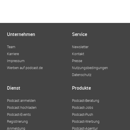
Unternehmen
Service
Team
Newsletter
Karriere
Kontakt
Impressum
Presse
Werben auf podcast.de
Nutzungsbedingungen
Datenschutz
Dienst
Produkte
Podcast anmelden
Podcast-Beratung
Podcast hochladen
Podcast-Jobs
Podcast-Events
Podcast-Push
Registrierung
Podcast-Werbung
Anmeldung
Podcast-Agentur