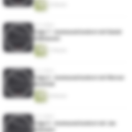
22 Minuten
vor 6 Jahren
Folge 7 - kommunal konkret mit Daniel
Volkhausen
17 Minuten
vor 6 Jahren
Folge 6 - kommunal konkret mit Werner
Bendfeld
20 Minuten
vor 6 Jahren
Folge 5 - kommunal konkret mit Jan
Bußmann