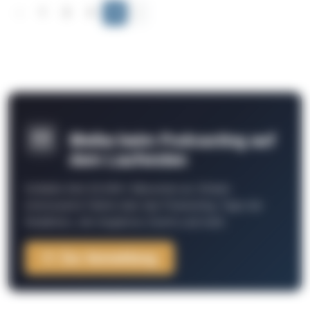
‹
1
2
3
4
›
Bleibe beim Podcasting auf
dem Laufenden
Schließe Dich 26.000+ Menschen an. Erhalte
interessante Fakten über das Podcasting, Tipps der
Redaktion, Job-Angebote, Events und mehr.
Zur Anmeldung