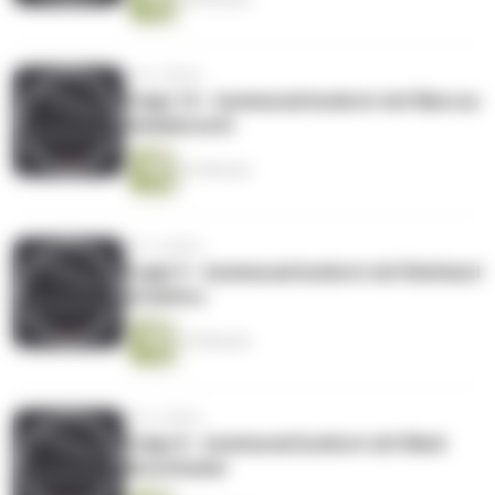
vor 6 Jahren
Folge 10 - kommunal konkret mit Marcus
Heidebrecht
22 Minuten
vor 6 Jahren
Fogle 9 - kommunal konkret mit Reinhard
Schäfers
19 Minuten
vor 6 Jahren
Folge 8 - kommunal konkret mit Mark
Buschmeier