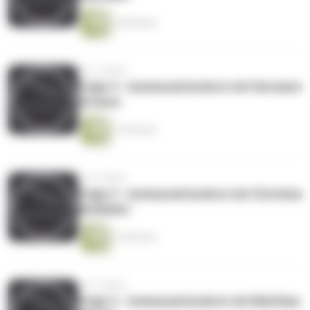
18 Minuten
vor 6 Jahren
Folge 4 - kommunal konkret mit Hermann
Striewe
17 Minuten
vor 6 Jahren
Folge 3 - kommunal konkret mit Christina
Böddeker
14 Minuten
vor 6 Jahren
Folge 2 - kommunal konkret mit Matthias