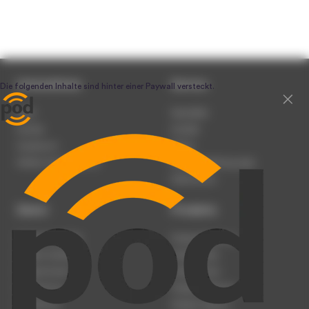
Unternehmen
Service
Team
Newsletter
Karriere
Kontakt
Impressum
Presse
Werben auf podcast.de
Nutzungsbedingungen
Datenschutz
Dienst
Produkte
Podcast anmelden
Podcast-Beratung
Podcast hochladen
Podcast-Jobs
Podcast-Events
Podcast-Push
Registrierung
Podcast-Werbung
Anmeldung
Podcast-Agentur