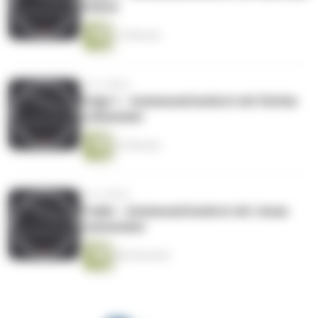
Stiewe
14 Minuten
vor 6 Jahren
Folge 1 - kommunal konkret mit Stefan
Lütkemeier
23 Minuten
vor 6 Jahren
Trailer - kommunal konkret mit Jonas
Leineweber
88 Sekunden