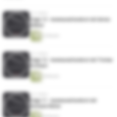
vor 5 Jahren
Folge 13 - kommunal konkret mit Anton
Göllner
22 Minuten
vor 5 Jahren
Folge 12 - kommunal konkret mit Tristan
Potthast
28 Minuten
vor 6 Jahren
Folge 11 - kommunal konkret mit
Stefanie Klüter
28 Minuten