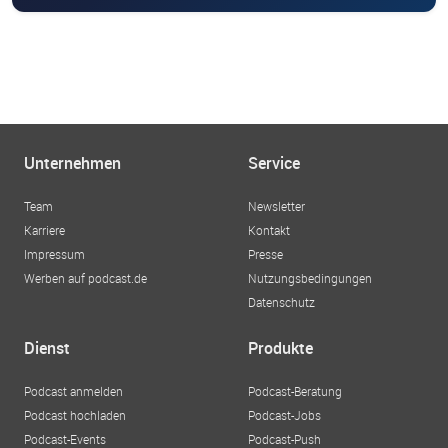
Unternehmen
Service
Team
Newsletter
Karriere
Kontakt
Impressum
Presse
Werben auf podcast.de
Nutzungsbedingungen
Datenschutz
Dienst
Produkte
Podcast anmelden
Podcast-Beratung
Podcast hochladen
Podcast-Jobs
Podcast-Events
Podcast-Push