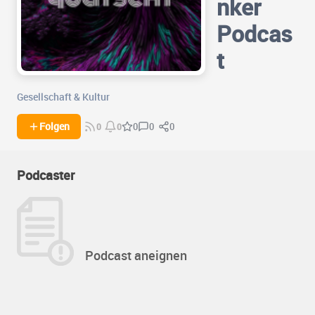
nker
Podcas
t
Gesellschaft & Kultur
0
0
Folgen
0
0
0
Podcaster
Podcast aneignen