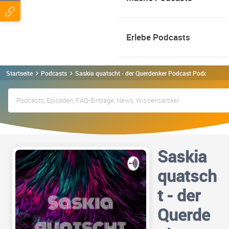
Erlebe Podcasts
Startseite
Podcasts
Saskia quatscht - der Querdenker Podcast Podcast
Saskia
quatsch
t - der
Querde