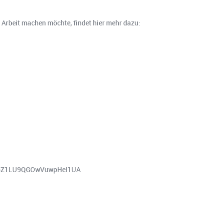
er Arbeit machen möchte, findet hier mehr dazu:
D5bZ1LU9QGOwVuwpHeI1UA