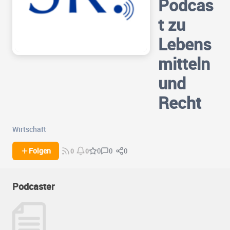
Podcas
t zu
Lebens
mitteln
und
Recht
Wirtschaft
0
0
Folgen
0
0
0
Podcaster