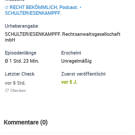
Lebensmittelsektor. Interessierte können live am Webtalk
RECHT BEKÖMMLICH. Podcast. •
teilnehmen oder nachträglich diesen Podcast hören.
SCHULTERIESENKAMPFF.
Urheberangabe
SCHULTERIESENKAMPFF. Rechtsanwaltsgesellschaft
mbH
Episodenlänge
Erscheint
Ø 1 Std. 23 Min.
Unregelmäßig
Letzter Check
Zuerst veröffentlicht
vor 5 J.
vor 8 Std.
Checken
Kommentare (0)