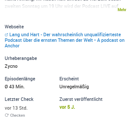
zweiten Sonntag um 19 Uhr wird der Podcast LIVE auf
Mehr
www.twitch.tv/thezycno gestreamed. !!! WARNUNG !!!
Kann sehr unqualifizierte Aussagen und
Webseite
Fehlinformationen enthalten!
Lang und Hart - Der wahrscheinlich unqualifizierteste
Podcast über die ernsten Themen der Welt • A podcast on
Anchor
Urheberangabe
Zycno
Episodenlänge
Erscheint
Ø 43 Min.
Unregelmäßig
Letzter Check
Zuerst veröffentlicht
vor 5 J.
vor 13 Std.
Checken