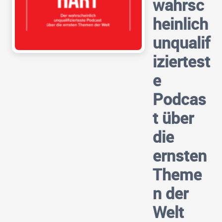
wahrsc
heinlich
unqualif
iziertest
e
Podcas
t über
die
ernsten
Theme
n der
Welt