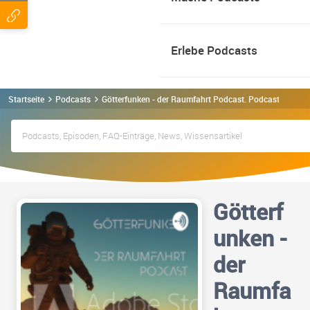
Erlebe Podcasts
Startseite
Podcasts
Götterfunken - der Raumfahrt Podcast. Podcast
Götterf
unken -
der
Raumfa