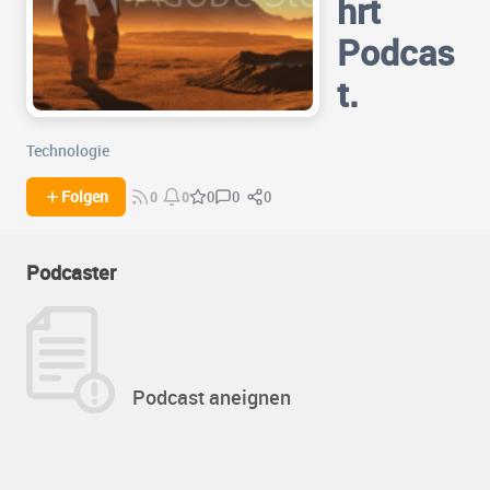
hrt
Podcas
t.
Technologie
0
0
Folgen
0
0
0
Podcaster
Podcast aneignen