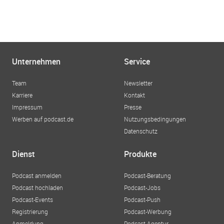
Unternehmen
Service
Team
Newsletter
Karriere
Kontakt
Impressum
Presse
Werben auf podcast.de
Nutzungsbedingungen
Datenschutz
Dienst
Produkte
Podcast anmelden
Podcast-Beratung
Podcast hochladen
Podcast-Jobs
Podcast-Events
Podcast-Push
Registrierung
Podcast-Werbung
Anmeldung
Podcast-Agentur