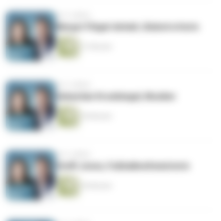
vor 5 Jahren
Margot Flügel-Anhalt, Globetrotterin
31 Minuten
vor 5 Jahren
Sebastian Krumbiegel, Musiker
30 Minuten
vor 5 Jahren
Steffi Jones, Fußballweltmeisterin
30 Minuten