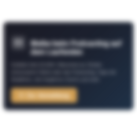
Bleibe beim Podcasting auf
dem Laufenden
Schließe Dich 26.000+ Menschen an. Erhalte
interessante Fakten über das Podcasting, Tipps der
Redaktion, Job-Angebote, Events und mehr.
Zur Anmeldung