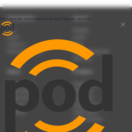
Unternehmen
Service
Team
Newsletter
Karriere
Kontakt
Impressum
Presse
Werben auf podcast.de
Nutzungsbedingungen
Datenschutz
Dienst
Produkte
Podcast anmelden
Podcast-Beratung
Podcast hochladen
Podcast-Jobs
Podcast-Events
Podcast-Push
Registrierung
Podcast-Werbung
Anmeldung
Podcast-Agentur
Podcast-Produktion