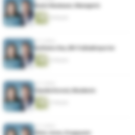
Beate Neubauer, Managerin
30 Minuten
vor 5 Jahren
Karlheinz Kas, BR-Fußballreporter
33 Minuten
vor 5 Jahren
Claudia Koreck, Musikerin
27 Minuten
vor 5 Jahren
Olivia Jones, Dragqueen