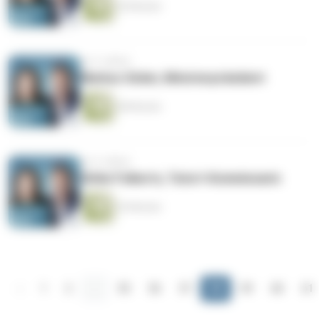
45 Minuten
vor 5 Jahren
Markus Söder, Ministerpräsident
48 Minuten
vor 5 Jahren
Ulrike Folkerts, Tatort-Kommissarin
34 Minuten
‹
1
2
...
55
56
57
58
59
60
61