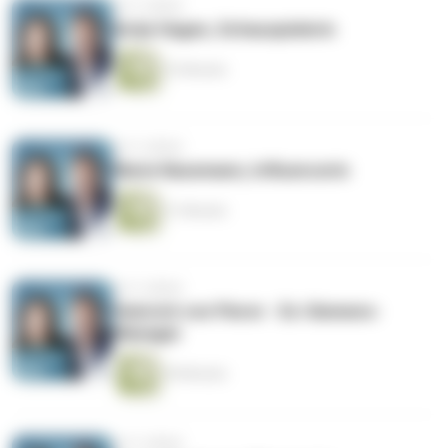
vor 5 Jahren
Antje Hagen, Schauspielerin
33 Minuten
vor 5 Jahren
Marie Nasemann, Influencerin
31 Minuten
vor 5 Jahren
Heinrich von Pierer - Ex-Siemens-
Manager
49 Minuten
vor 5 Jahren