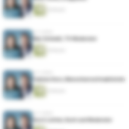
36 Minuten
vor 5 Jahren
Max Schmidt, TV-Moderator
29 Minuten
vor 5 Jahren
Fadumo Korn, Menschenrechtsaktivistin
34 Minuten
vor 5 Jahren
Horst Lichter, Koch und Moderator