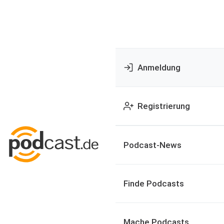
Anmeldung
Registrierung
Podcast-News
Finde Podcasts
Mache Podcasts