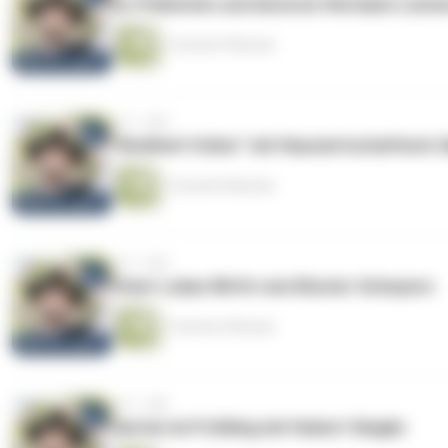
Ex-Polizisten und Autoren Hermann Lenn
1 Stunde 5 Minuten
vor 1 Jahr
"Kindheit früher" mit Hauswirtschafterin 
1 Stunde 8 Minuten
vor 1 Jahr
Pater Lukas Wirth vom Kloster Scheyern
1 Stunde 6 Minuten
vor 1 Jahr
Garten im Frühling mit Hubert Siegler