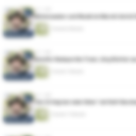
vor 1 Jahr
Blütenzauber und Musik im Mai mit Astri
1 Stunde 6 Minuten
vor 1 Jahr
Benefiz-Radsportler Franz Jörg Richter 
1 Stunde 7 Minuten
vor 1 Jahr
"Der Erfolg hat viele Väter" mit Rolf-Bernh
1 Stunde 17 Minuten