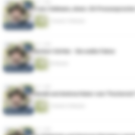
vor 1 Jahr
Franz Zeilmann, ehem. US-Pressespreche
1 Stunde 15 Minuten
vor 1 Jahr
Norbert Göttler - Die weiße Fahne
53 Minuten
vor 1 Jahr
Harald und Andrea Huber vom "Fischerwirt
1 Stunde 16 Minuten
vor 1 Jahr