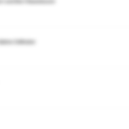
ert und Bert Rauenbusch
Sabine Zellhuber