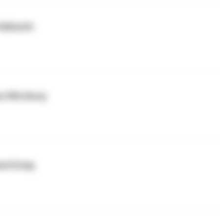
d Süßmuth
aus Würzburg
ard Essig