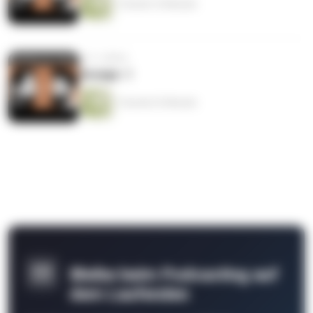
1 Stunde 16 Minuten
vor 3 Jahren
Ansage .1
1 Stunde 23 Minuten
Bleibe beim Podcasting auf
dem Laufenden