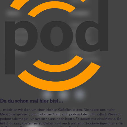
Datenschutz
Dienst
Produkte
Podcast anmelden
Podcast-Beratung
Podcast hochladen
Podcast-Jobs
Podcast-Events
Podcast-Push
Registrierung
Podcast-Werbung
Anmeldung
Podcast-Agentur
Podcast-Produktion
podcast.de ~ 2004-2026