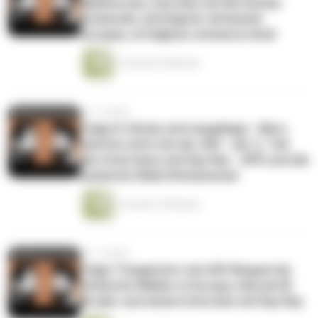
Bibelversen, Inerview mit RA Stefan
Koslowski, wichtigster Antisemit
Europas, erfolglose schwarze Ariel
1 Stunde 25 Minuten
vor 3 Jahren
Folge 8: Höcke wird angeklagt - Merz
möchte nicht mit der AfD - der 2. Teil
des Interviews mit Kay Ray - SPÖ und die
komische Wahl #Stolzmonat
1 Stunde 19 Minuten
vor 3 Jahren
Folge 7 begeistert mit AfD Wuppertal,
türkische Wähler in Europa, Henryk M.
Broder und einem Interview mit Kay Ray