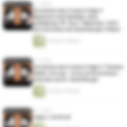
vor 3 Jahren
Chronisten des Irrsinns Folge 4
Migranten sind häufiger ohne
Ausbildung/ 49- Euro- Wahnsinn, Teil 2
des Interviews mit David Berger, Polizei
1 Stunde 21 Minuten
vor 3 Jahren
Chronisten des Irrsinns Folge 3: Themen
Palmer tritt aus - Grosz im Kreuzfeuer -
Interview mit Dr. David Berger
1 Stunde 13 Minuten
vor 3 Jahren
Folge 2. 24.04.23