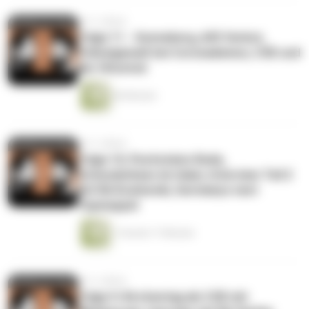
vor 3 Jahren
Folge 11 - Sonneberg, AfD Verbot,
Polizeigewalt bei Coronademos, CSD und
der Hitzetod
46 Minuten
vor 3 Jahren
Folge 10, Pechsteins Rede,
Schwulenhass im Islam, Interview Teil 2
mit RA Koslowski, Germanys next
Topmoppel
1 Stunde 17 Minuten
vor 3 Jahren
Folge 9: Kirchentag als CSD mit