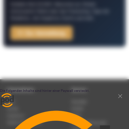
Schließe Dich 26.000+ Menschen an. Erhalte
interessante Fakten über das Podcasting, Tipps der
Redaktion, Job-Angebote, Events und mehr.
Zur Anmeldung
Unternehmen
Service
Team
Newsletter
Karriere
Kontakt
Impressum
Presse
Werben auf podcast.de
Nutzungsbedingungen