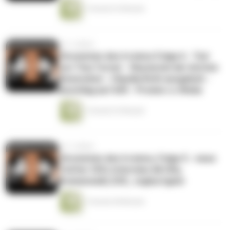
1 Stunde 32 Minuten
vor 3 Jahren
Chronisten des Irrsinns Folge 6 - Tod
von Tina Turner - Razzia bei der letzten
Generation - Claudia Roth ausgebuh -
Anschlag auf AfD - Promis v.s Woke
1 Stunde 33 Minuten
vor 3 Jahren
Chronisten des Irrsinns, Folge 5 - neue
Twitter CEO, Interview Ali Utlu,
Bremenwahl, ESC, Joghurtgate
1 Stunde 28 Minuten