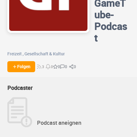
GameT
ube-
Podcas
t
Freizeit
,
Gesellschaft & Kultur
0
0
Folgen
0
3
0
Podcaster
Podcast aneignen