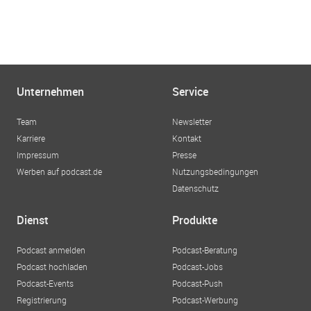
Unternehmen
Service
Team
Newsletter
Karriere
Kontakt
Impressum
Presse
Werben auf podcast.de
Nutzungsbedingungen
Datenschutz
Dienst
Produkte
Podcast anmelden
Podcast-Beratung
Podcast hochladen
Podcast-Jobs
Podcast-Events
Podcast-Push
Registrierung
Podcast-Werbung