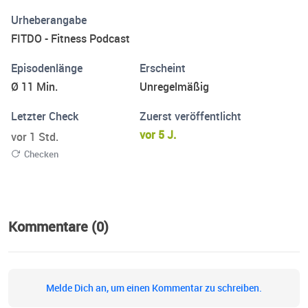
und zu informieren. In jedem FitDo-Podcast nehmen wir
Urheberangabe
dich mit auf eine aufregende Reise zu einem gesünderen
FITDO - Fitness Podcast
und fitteren Leben. Bleib nicht länger auf der Couch sitzen
das Motto laute: Bleib Fit und Gesund. Domino
Episodenlänge
Erscheint
Ø 11 Min.
Unregelmäßig
Letzter Check
Zuerst veröffentlicht
vor 5 J.
vor 1 Std.
Checken
Kommentare (0)
Melde Dich an, um einen Kommentar zu schreiben.