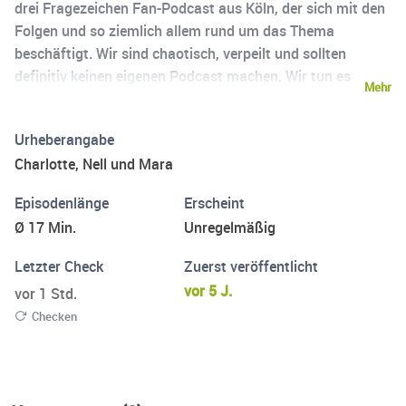
drei Fragezeichen Fan-Podcast aus Köln, der sich mit den
Folgen und so ziemlich allem rund um das Thema
beschäftigt. Wir sind chaotisch, verpeilt und sollten
definitiv keinen eigenen Podcast machen. Wir tun es
Mehr
trotzdem! Zu erreichen sind wir im Moment auf Instagram
die drei Fanatiker
Urheberangabe
Charlotte, Nell und Mara
Episodenlänge
Erscheint
Ø 17 Min.
Unregelmäßig
Letzter Check
Zuerst veröffentlicht
vor 5 J.
vor 1 Std.
Checken