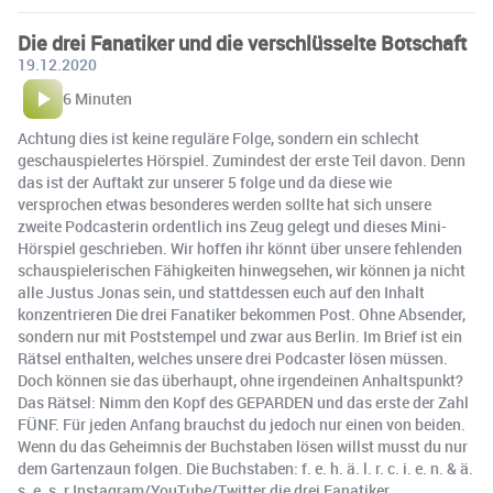
Die drei Fanatiker und die verschlüsselte Botschaft
19.12.2020
6 Minuten
Achtung dies ist keine reguläre Folge, sondern ein schlecht
geschauspielertes Hörspiel. Zumindest der erste Teil davon. Denn
das ist der Auftakt zur unserer 5 folge und da diese wie
versprochen etwas besonderes werden sollte hat sich unsere
zweite Podcasterin ordentlich ins Zeug gelegt und dieses Mini-
Hörspiel geschrieben. Wir hoffen ihr könnt über unsere fehlenden
schauspielerischen Fähigkeiten hinwegsehen, wir können ja nicht
alle Justus Jonas sein, und stattdessen euch auf den Inhalt
konzentrieren Die drei Fanatiker bekommen Post. Ohne Absender,
sondern nur mit Poststempel und zwar aus Berlin. Im Brief ist ein
Rätsel enthalten, welches unsere drei Podcaster lösen müssen.
Doch können sie das überhaupt, ohne irgendeinen Anhaltspunkt?
Das Rätsel: Nimm den Kopf des GEPARDEN und das erste der Zahl
FÜNF. Für jeden Anfang brauchst du jedoch nur einen von beiden.
Wenn du das Geheimnis der Buchstaben lösen willst musst du nur
dem Gartenzaun folgen. Die Buchstaben: f. e. h. ä. l. r. c. i. e. n. & ä.
s. e. s. r Instagram/YouTube/Twitter die drei Fanatiker